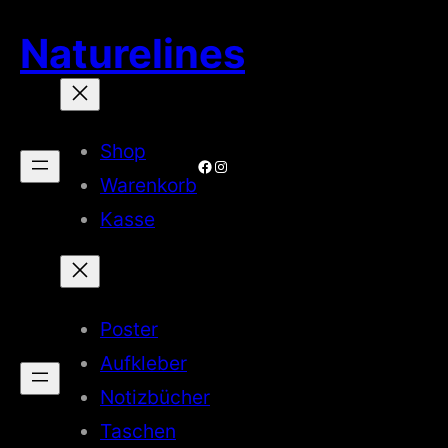
Zum
Naturelines
Inhalt
springen
Shop
Facebook
Instagram
Warenkorb
Kasse
Poster
Aufkleber
Notizbücher
Taschen