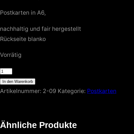
Postkarten in A6,
nachhaltig und fair hergestellt
Rückseite blanko
Vorrätig
Postkarte
Taucher
In den Warenkorb
Menge
Artikelnummer:
2-09
Kategorie:
Postkarten
Ähnliche Produkte