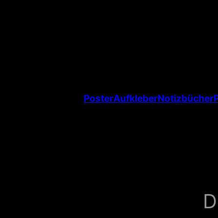
Poster
Aufkleber
Notizbücher
D