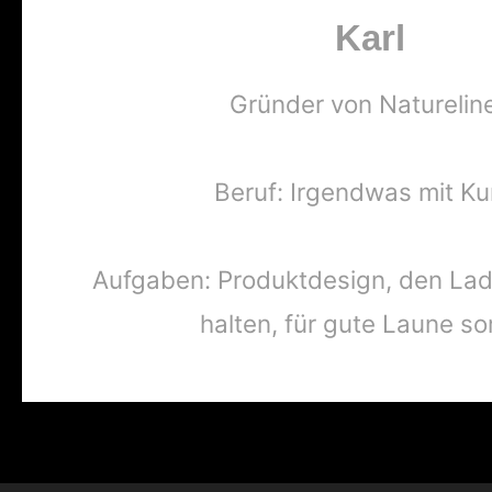
Karl
Gründer von Naturelin
Beruf: Irgendwas mit Ku
Aufgaben: Produktdesign, den La
halten, für gute Laune s