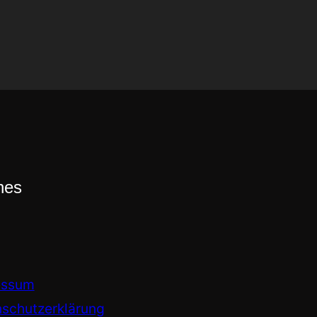
hes
essum
schutzerklärung