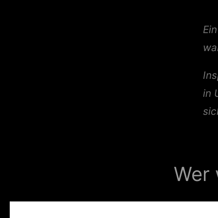
Ein
wa
Ins
in
sic
Wer 