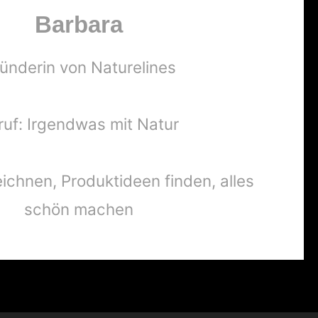
Barbara
ünderin von Naturelines
ruf: Irgendwas mit Natur
ichnen, Produktideen finden, alles
schön machen