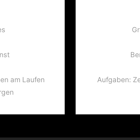
es
Gr
nst
Be
den am Laufen
Aufgaben: Ze
orgen