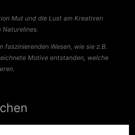
rtion Mut und die Lust am Kreativen
 Naturelines.
en faszinierenden Wesen, wie sie z.B.
eichnete Motive entstanden, welche
ieren.
achen